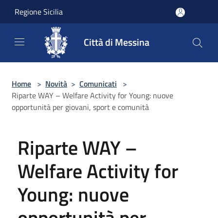
Salta al contenuto principale
Regione Sicilia
Città di Messina
Home
>
Novità
>
Comunicati
>
Riparte WAY – Welfare Activity for Young: nuove
opportunità per giovani, sport e comunità
Riparte WAY –
Welfare Activity for
Young: nuove
opportunità per