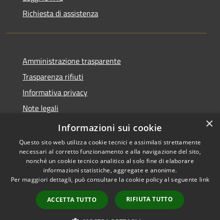
Richiesta di assistenza
Amministrazione trasparente
Trasparenza rifiuti
Informativa privacy
Note legali
×
Dichiarazione di accessibilità
Informazioni sui cookie
Questo sito web utilizza cookie tecnici e assimilati strettamente
necessari al corretto funzionamento e alla navigazione del sito,
nonché un cookie tecnico analitico al solo fine di elaborare
informazioni statistiche, aggregate e anonime.
RSS
Copyright © 2026 • Città di
Per maggiori dettagli, può consultare la cookie policy al seguente
link
Accessibilità
Messina • Powered by
Privacy
Municipium
Accesso
•
RIFIUTA TUTTO
ACCETTA TUTTO
Cookie
redazione