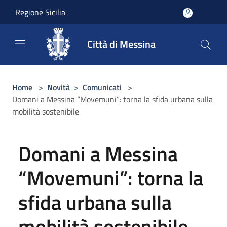
Salta al contenuto principale
Regione Sicilia
Città di Messina
Home
>
Novità
>
Comunicati
>
Domani a Messina “Movemuni”: torna la sfida urbana sulla
mobilità sostenibile
Domani a Messina
“Movemuni”: torna la
sfida urbana sulla
mobilità sostenibile