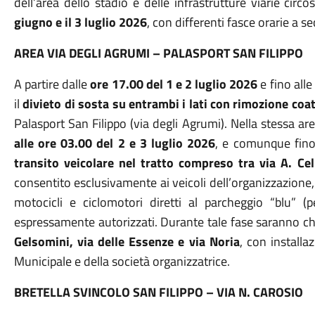
dell’area dello stadio e delle infrastrutture viarie circ
giugno e il 3 luglio 2026
, con differenti fasce orarie a s
AREA VIA DEGLI AGRUMI – PALASPORT SAN FILIPPO
A partire dalle
ore 17.00 del 1 e 2 luglio 2026
e fino alle
il
divieto di sosta su entrambi i lati con rimozione coa
Palasport San Filippo (via degli Agrumi).
Nella stessa are
alle ore 03.00 del 2 e 3 luglio 2026
, e comunque fino 
transito veicolare nel tratto compreso tra via A. Cel
consentito esclusivamente ai veicoli dell’organizzazione, a
motocicli e ciclomotori diretti al parcheggio “blu” 
espressamente autorizzati.
Durante tale fase saranno ch
Gelsomini, via delle Essenze e via Noria
, con installa
Municipale e della società organizzatrice.
BRETELLA SVINCOLO SAN FILIPPO – VIA N. CAROSIO