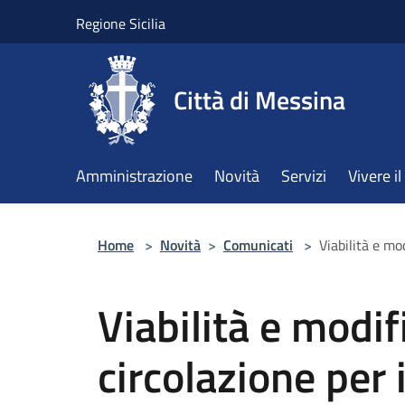
Salta al contenuto principale
Regione Sicilia
Città di Messina
Amministrazione
Novità
Servizi
Vivere 
Home
>
Novità
>
Comunicati
>
Viabilità e mo
Viabilità e modif
circolazione per 