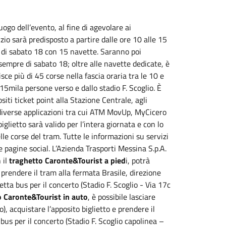
ogo dell’evento, al fine di agevolare ai
rvizio sarà predisposto a partire dalle ore 10 alle 15
3 di sabato 18 con 15 navette. Saranno poi
sempre di sabato 18; oltre alle navette dedicate, è
ce più di 45 corse nella fascia oraria tra le 10 e
 15mila persone verso e dallo stadio F. Scoglio. È
ositi ticket point alla Stazione Centrale, agli
 diverse applicazioni tra cui ATM MovUp, MyCicero
biglietto sarà valido per l’intera giornata e con lo
lle corse del tram. Tutte le informazioni su servizi
 pagine social. L’Azienda Trasporti Messina S.p.A.
 il
traghetto Caronte&Tourist a pied
i, potrà
 prendere il tram alla fermata Brasile, direzione
tta bus per il concerto (Stadio F. Scoglio - Via 17c
o Caronte&Tourist in auto
, è possibile lasciare
 acquistare l’apposito biglietto e prendere il
bus per il concerto (Stadio F. Scoglio capolinea –