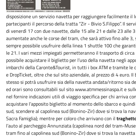
disposizione un servizio navetta per raggiungere facilmente il lu
partecipanti il percorso della tratta “Zir - Bivio S.Filippo”. Il se
di venerdì 17 con due navette, dalle 15 alle 21 e dalle 23 alle 
aumentate anche le corse del tram, che sarà attivo fino alle 3, 
sempre possibile usufruire della linea 1 shuttle 100 che garantis
le 21. I vari mezzi impiegati permetteranno il trasporto di circa
possibile acquistare il biglietto per l’uso della navetta negli app
imbarchi della Caronte&Tourist, in tutti i box ATM e tramite le
e DropTicket, oltre che sul sito aziendale, al prezzo di 4 euro. Il 
stesso si potrà usufruire sia della navetta andata/ritorno sia de
ed orari sono consultabili sul sito www.atmmessinaspa.it e sulle
nel fornire indicazioni utili di viaggio specifica per chi arriva con
acquistare l’apposito biglietto al momento dello sbarco e quindi
sud, scendere al capolinea sud (Bonino-Zir) dove si trova la nave
Sacra Famiglia); mentre per coloro che arrivano con il
traghett
l’auto al parcheggio Annunziata (capolinea nord del tram-Museo),
tram fino al capolinea sud (Bonino-Zir) dove si trova la navetta 