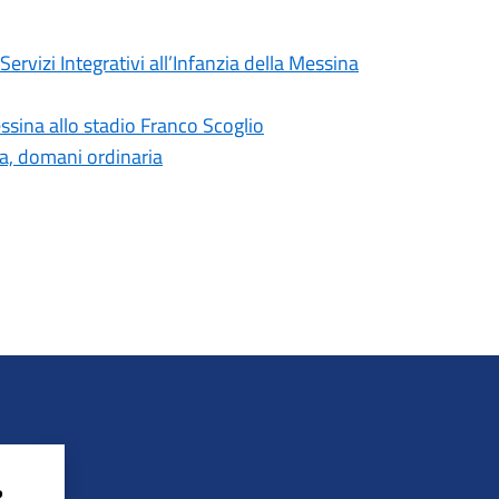
ervizi Integrativi all’Infanzia della Messina
ssina allo stadio Franco Scoglio
ia, domani ordinaria
?