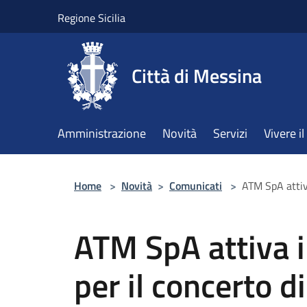
Salta al contenuto principale
Regione Sicilia
Città di Messina
Amministrazione
Novità
Servizi
Vivere 
Home
>
Novità
>
Comunicati
>
ATM SpA attiva
ATM SpA attiva i
per il concerto d