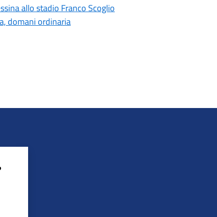
ssina allo stadio Franco Scoglio
ia, domani ordinaria
?