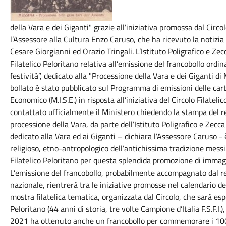
della Vara e dei Giganti" grazie all’iniziativa promossa dal Circo
l’Assessore alla Cultura Enzo Caruso, che ha ricevuto la notizia
Cesare Giorgianni ed Orazio Tringali. L’Istituto Poligrafico e Zec
Filatelico Peloritano relativa all’emissione del francobollo ordi
festività”, dedicato alla "Processione della Vara e dei Giganti d
bollato è stato pubblicato sul Programma di emissioni delle cart
Economico (M.I.S.E.) in risposta all’iniziativa del Circolo Filatel
contattato ufficialmente il Ministero chiedendo la stampa del 
processione della Vara, da parte dell’Istituto Poligrafico e Zecca
dedicato alla Vara ed ai Giganti – dichiara l’Assessore Caruso - 
religioso, etno-antropologico dell’antichissima tradizione mess
Filatelico Peloritano per questa splendida promozione di immagi
L’emissione del francobollo, probabilmente accompagnato dal rela
nazionale, rientrerà tra le iniziative promosse nel calendario d
mostra filatelica tematica, organizzata dal Circolo, che sarà espo
Peloritano (44 anni di storia, tre volte Campione d’Italia F.S.F.I.
2021 ha ottenuto anche un francobollo per commemorare i 100