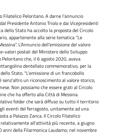
lo Filatelico Peloritano. A darne l’annuncio
 dal Presidente Antonio Triolo e dai Vicepresidenti
ca dello Stato ha accolto la proposta del Circolo
nario, appartenente alla serie tematica “Le
i Messina". L’Annuncio dell’emissione del valore
e-valori postali del Ministero dello Sviluppo
ico Peloritano che, il 6 agosto 2020, aveva
rettangolino dentellato commemorativo, per la
 dello Stato. "L’emissione di un francobollo
è senz’altro un riconoscimento al valore storico,
inese. Non possiamo che essere grati al Circolo
ne che ha offerto alla Città di Messina.
tivo folder che sarà diffuso su tutto il territorio
egli eventi del ferragosto, unitamente ad una
sta a Palazzo Zanca. Il Circolo Filatelico
), relativamente all'attività più recente, a giugno
 anni della Filarmonica Laudamo; nel novembre