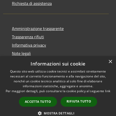
Richiesta di assistenza
Amministrazione trasparente
Trasparenza rifiuti
Informativa privacy
Note legali
×
Dichiarazione di accessibilità
Informazioni sui cookie
Questo sito web utilizza cookie tecnici e assimilati strettamente
necessari al corretto funzionamento e alla navigazione del sito,
nonché un cookie tecnico analitico al solo fine di elaborare
informazioni statistiche, aggregate e anonime.
RSS
Copyright © 2026 • Città di
Per maggiori dettagli, può consultare la cookie policy al seguente
link
Accessibilità
Messina • Powered by
Privacy
Municipium
Accesso
•
RIFIUTA TUTTO
ACCETTA TUTTO
Cookie
redazione
Mappa del sito
MOSTRA DETTAGLI