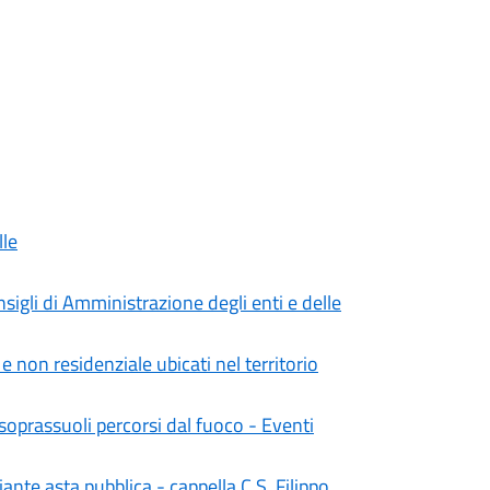
le
sigli di Amministrazione degli enti e delle
e non residenziale ubicati nel territorio
oprassuoli percorsi dal fuoco - Eventi
nte asta pubblica - cappella C S. Filippo