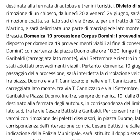
destinata alla fermata di autobus e trenini turistici.
Divieto di 
rimozione di un chiosco, da lunedì 20 a venerdì 24 giugno, sarà i
rimozione coatta, sul lato sud di via Brescia, per un tratto di 1
Martino, e sarà delimitata una parte di marciapiede lato monte
Brescia.
Domenica 19 processione Corpus Domini: i provvedime
disposto per domenica 19 provvedimenti viabili al fine di conse
Domini”, con partenza da piazza Duomo alle ore 18.30, lungo il p
Garibaldi (carreggiata lato monte), via I Settembre e rientro in
stati adottati provvedimenti viabili. Pertanto, domenica 19 giu
passaggio della processione, sarà interdetta la circolazione vei
fra piazza Duomo e via T. Cannizzaro; e nelle vie T. Cannizzaro, t
carreggiata lato monte, tra via T. Cannizzaro e via I Settembre;
Garibaldi e Piazza Duomo. Inoltre, sempre domenica 19, dalle 8 a
destinato alla fermata degli autobus, in corrispondenza del limi
lato sud, tra le vie Cesare Battisti e Garibaldi. Per consentire il
varchi con rimozione dei paletti dissuasori, in piazza Duomo, la
corrispondenza dell’intersezione con via Cesare Battisti; e dall
indicazione della Polizia Municipale, sarà istituito il doppio sens