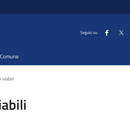
Seguici su
il Comune
 viabili
abili