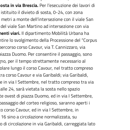
sosta in via Brescia.
Per l’esecuzione dei lavori di
stituito il divieto di sosta, 0-24, con zona
2 metri a monte dell’intersezione con il viale San
 del viale San Martino ad intersezione con via
nti viari.
Il dipartimento Mobilità Urbana ha
ntire lo svolgimento della Processione del “Corpus
ercorso corso Cavour, via T. Cannizzaro, via
 piazza Duomo. Per consentire il passaggio, sono
gno, per il tempo strettamente necessario al
colare lungo il corso Cavour, nel tratto compreso
ra corso Cavour e via Garibaldi; via Garibaldi,
 e in via I Settembre, nel tratto compreso tra via
lle 24, sarà vietata la sosta nello spazio
te ovest di piazza Duomo, ed in via I Settembre,
 passaggio del corteo religioso, saranno aperti i
to corso Cavour, ed in via I Settembre, in
e 16 sino a circolazione normalizzata, su
o di circolazione in via Garibaldi, carreggiata lato