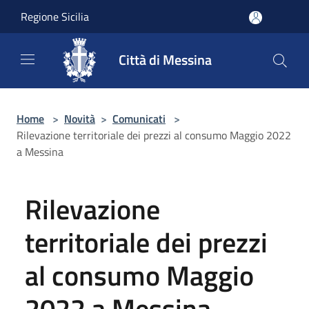
Salta al contenuto principale
Regione Sicilia
Città di Messina
Home
>
Novità
>
Comunicati
>
Rilevazione territoriale dei prezzi al consumo Maggio 2022
a Messina
Rilevazione
territoriale dei prezzi
al consumo Maggio
2022 a Messina