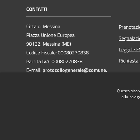
CONTATTI
Città di Messina
Prenotaz
Piazza Unione Europea
Segnalazi
98122, Messina (ME)
Leggi le 
Codice Fiscale: 00080270838
Richiesta 
Partita IVA: 00080270838
E-mail:
protocollogenerale@comune.
messina.it
PEC:
protocollo@pec.comune.messina.it
Questo sito 
Centralino Unico:+39 090 7721
alla navig
RSS
Accessibilità
Privacy
Cookie
Mappa de