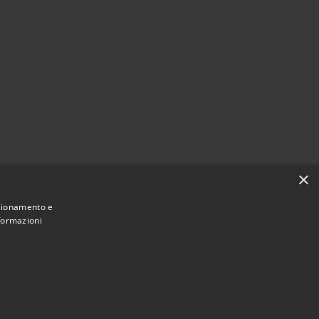
×
nzionamento e
nformazioni
Municipium
Accesso redazione
di Messina • Powered by
•