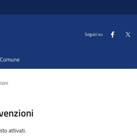
Seguici su
il Comune
zioni
vvenzioni
sto attivati.