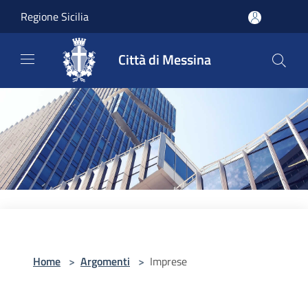
Salta al contenuto principale
Regione Sicilia
Città di Messina
Home
>
Argomenti
>
Imprese