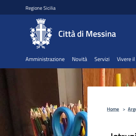
Salta al contenuto principale
Regione Sicilia
Città di Messina
Amministrazione
Novità
Servizi
Vivere 
Home
>
Arg