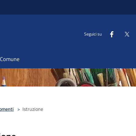
Seguici su
il Comune
omenti
>
Istruzione