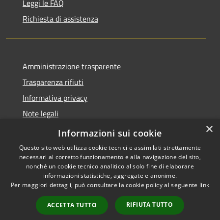
Leggi le FAQ
Richiesta di assistenza
Amministrazione trasparente
Trasparenza rifiuti
Informativa privacy
Note legali
×
Dichiarazione di accessibilità
Informazioni sui cookie
Questo sito web utilizza cookie tecnici e assimilati strettamente
necessari al corretto funzionamento e alla navigazione del sito,
nonché un cookie tecnico analitico al solo fine di elaborare
informazioni statistiche, aggregate e anonime.
RSS
Copyright © 2026 • Città di
Per maggiori dettagli, può consultare la cookie policy al seguente
link
Accessibilità
Messina • Powered by
Privacy
Municipium
Accesso
•
RIFIUTA TUTTO
ACCETTA TUTTO
Cookie
redazione