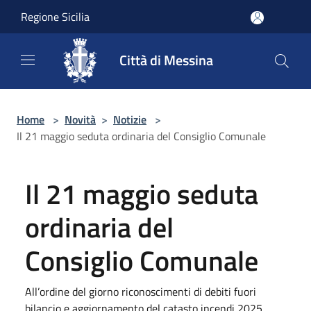
Salta al contenuto principale
Regione Sicilia
Città di Messina
Home
>
Novità
>
Notizie
>
Il 21 maggio seduta ordinaria del Consiglio Comunale
Il 21 maggio seduta
ordinaria del
Consiglio Comunale
All’ordine del giorno riconoscimenti di debiti fuori
bilancio e aggiornamento del catasto incendi 2025