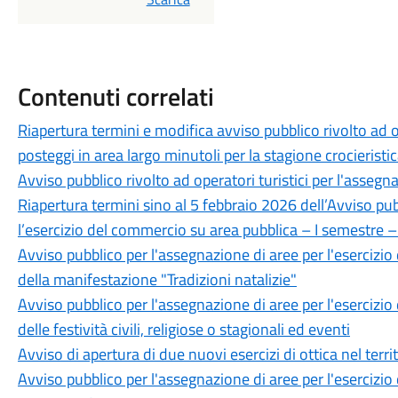
Contenuti correlati
Riapertura termini e modifica avviso pubblico rivolto ad op
posteggi in area largo minutoli per la stagione crocierist
Avviso pubblico rivolto ad operatori turistici per l'assegn
Riapertura termini sino al 5 febbraio 2026 dell’Avviso pub
l’esercizio del commercio su area pubblica – I semestre –
Avviso pubblico per l'assegnazione di aree per l'esercizi
della manifestazione "Tradizioni natalizie"
Avviso pubblico per l'assegnazione di aree per l'esercizi
delle festività civili, religiose o stagionali ed eventi
Avviso di apertura di due nuovi esercizi di ottica nel ter
Avviso pubblico per l'assegnazione di aree per l'esercizi