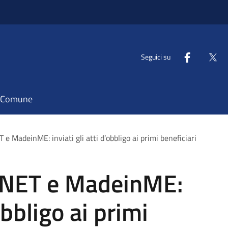
Seguici su
il Comune
 e MadeinME: inviati gli atti d’obbligo ai primi beneficiari
.NET e MadeinME:
’obbligo ai primi