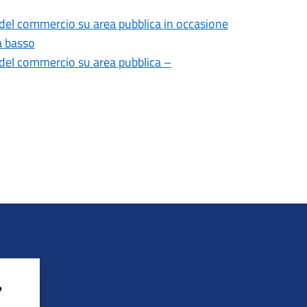
o del commercio su area pubblica in occasione
a basso
o del commercio su area pubblica –
?