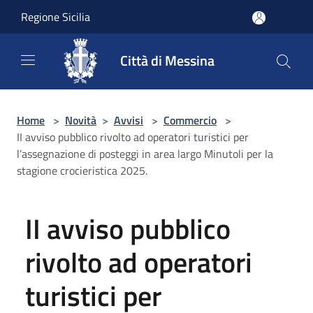
Salta al contenuto principale
Regione Sicilia
Città di Messina
Home
>
Novità
>
Avvisi
>
Commercio
>
II avviso pubblico rivolto ad operatori turistici per
l’assegnazione di posteggi in area largo Minutoli per la
stagione crocieristica 2025.
II avviso pubblico
rivolto ad operatori
turistici per