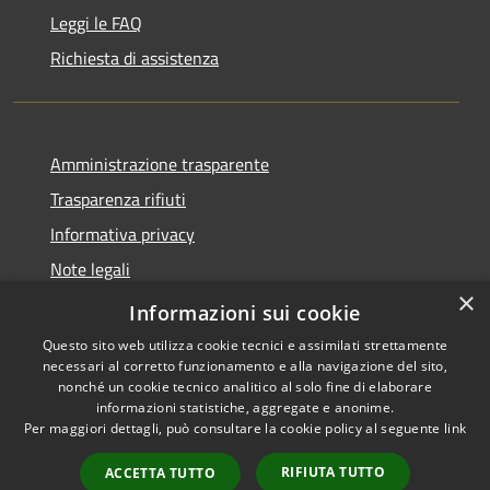
Leggi le FAQ
Richiesta di assistenza
Amministrazione trasparente
Trasparenza rifiuti
Informativa privacy
Note legali
×
Dichiarazione di accessibilità
Informazioni sui cookie
Questo sito web utilizza cookie tecnici e assimilati strettamente
necessari al corretto funzionamento e alla navigazione del sito,
nonché un cookie tecnico analitico al solo fine di elaborare
informazioni statistiche, aggregate e anonime.
RSS
Copyright © 2026 • Città di
Per maggiori dettagli, può consultare la cookie policy al seguente
link
Accessibilità
Messina • Powered by
Privacy
Municipium
Accesso
•
RIFIUTA TUTTO
ACCETTA TUTTO