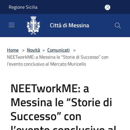
Salta al contenuto principale
Regione Sicilia
Città di Messina
Home
>
Novità
>
Comunicati
>
NEETworkME: a Messina le “Storie di Successo” con
l’evento conclusivo al Mercato Muricello
NEETworkME: a
Messina le “Storie di
Successo” con
l’evento conclusivo al