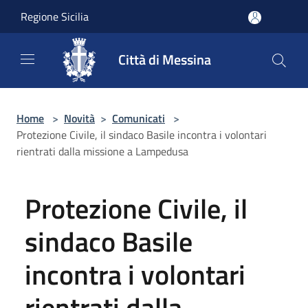
Salta al contenuto principale
Regione Sicilia
Città di Messina
Home
>
Novità
>
Comunicati
>
Protezione Civile, il sindaco Basile incontra i volontari
rientrati dalla missione a Lampedusa
Protezione Civile, il
sindaco Basile
incontra i volontari
rientrati dalla