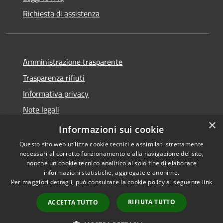
Richiesta di assistenza
Amministrazione trasparente
Trasparenza rifiuti
Informativa privacy
Note legali
×
Dichiarazione di accessibilità
Informazioni sui cookie
Questo sito web utilizza cookie tecnici e assimilati strettamente
necessari al corretto funzionamento e alla navigazione del sito,
nonché un cookie tecnico analitico al solo fine di elaborare
informazioni statistiche, aggregate e anonime.
RSS
Copyright © 2026 • Città di
Per maggiori dettagli, può consultare la cookie policy al seguente
link
Accessibilità
Messina • Powered by
Privacy
Municipium
Accesso
•
RIFIUTA TUTTO
ACCETTA TUTTO
Cookie
redazione