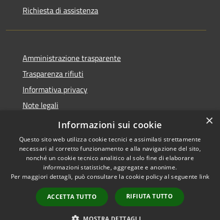
Richiesta di assistenza
Amministrazione trasparente
Trasparenza rifiuti
Informativa privacy
Note legali
×
Dichiarazione di accessibilità
Informazioni sui cookie
Questo sito web utilizza cookie tecnici e assimilati strettamente
necessari al corretto funzionamento e alla navigazione del sito,
nonché un cookie tecnico analitico al solo fine di elaborare
informazioni statistiche, aggregate e anonime.
RSS
Copyright © 2026 • Città di
Per maggiori dettagli, può consultare la cookie policy al seguente
link
Accessibilità
Messina • Powered by
Privacy
Municipium
Accesso
•
RIFIUTA TUTTO
ACCETTA TUTTO
Cookie
redazione
Mappa del sito
MOSTRA DETTAGLI