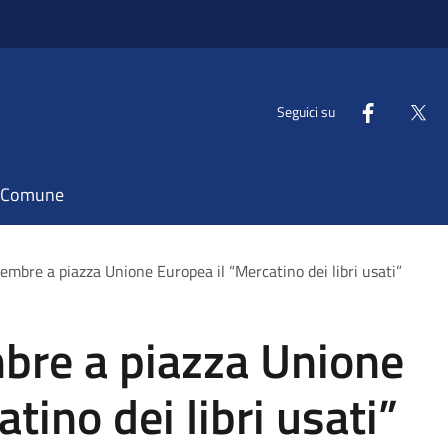
Seguici su
il Comune
tembre a piazza Unione Europea il “Mercatino dei libri usati”
mbre a piazza Unione
tino dei libri usati”