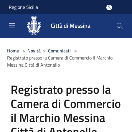
Salta al contenuto principale
Regione Sicilia
Città di Messina
Home
>
Novità
>
Comunicati
>
Registrato presso la Camera di Commercio il Marchio
Messina Città di Antonello
Registrato presso la
Camera di Commercio
il Marchio Messina
Città di Antonello