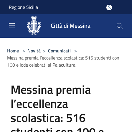
Salta al contenuto principale
Regione Sicilia
Città di Messina
Home
>
Novità
>
Comunicati
>
Messina premia l’eccellenza scolastica: 516 studenti con
100 e lode celebrati al Palacultura
Messina premia
l’eccellenza
scolastica: 516
studenti con 100 e