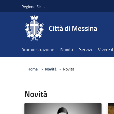
Salta al contenuto principale
Regione Sicilia
Città di Messina
Amministrazione
Novità
Servizi
Vivere 
Home
>
Novità
>
Novità
Novità