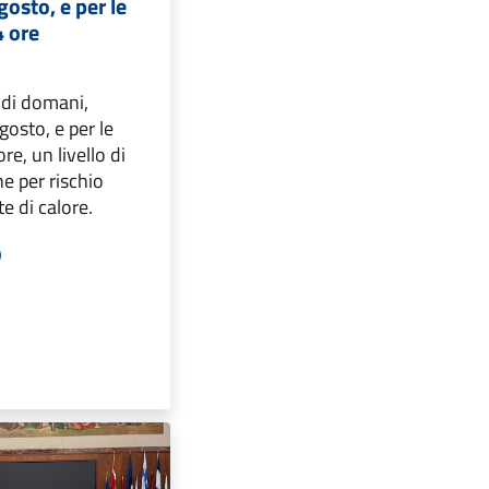
osto, e per le
4 ore
 di domani,
osto, e per le
re, un livello di
ne per rischio
e di calore.