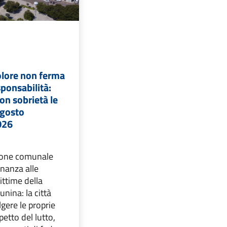
olore non ferma
sponsabilità:
on sobrietà le
’Agosto
026
ione comunale
inanza alle
ittime della
unina: la città
gere le proprie
petto del lutto,