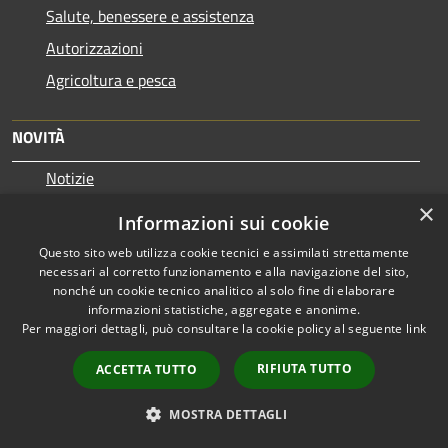
Salute, benessere e assistenza
Autorizzazioni
Agricoltura e pesca
NOVITÀ
Notizie
Comunicati
×
Informazioni sui cookie
Avvisi
Questo sito web utilizza cookie tecnici e assimilati strettamente
necessari al corretto funzionamento e alla navigazione del sito,
VIVERE IL COMUNE
nonché un cookie tecnico analitico al solo fine di elaborare
informazioni statistiche, aggregate e anonime.
Luoghi
Per maggiori dettagli, può consultare la cookie policy al seguente
link
Eventi
RIFIUTA TUTTO
ACCETTA TUTTO
MOSTRA DETTAGLI
CONTATTI