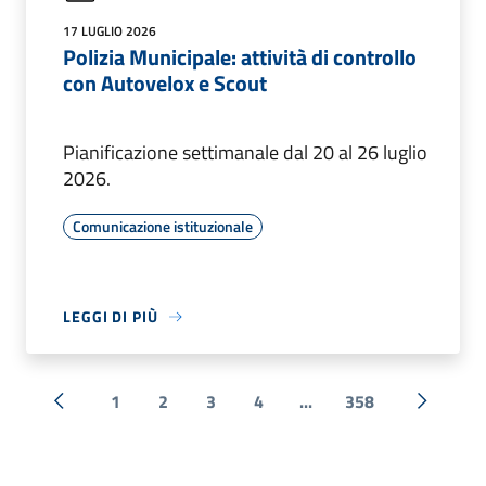
17 LUGLIO 2026
Polizia Municipale: attività di controllo
con Autovelox e Scout
Pianificazione settimanale dal 20 al 26 luglio
2026.
Comunicazione istituzionale
LEGGI DI PIÙ
1
2
3
4
...
358
« Precedente
Successi