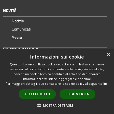
NOVITÀ
Notizie
Comunicati
Avvisi
VIVERE IL COMUNE
×
Informazioni sui cookie
Luoghi
Questo sito web utilizza cookie tecnici e assimilati strettamente
Eventi
necessari al corretto funzionamento e alla navigazione del sito,
nonché un cookie tecnico analitico al solo fine di elaborare
informazioni statistiche, aggregate e anonime.
CONTATTI
Per maggiori dettagli, può consultare la cookie policy al seguente
link
RIFIUTA TUTTO
ACCETTA TUTTO
Città di Messina
Piazza Unione Europea
MOSTRA DETTAGLI
98122, Messina (ME)