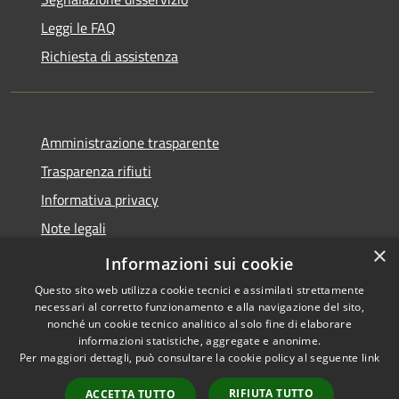
Leggi le FAQ
Richiesta di assistenza
Amministrazione trasparente
Trasparenza rifiuti
Informativa privacy
Note legali
×
Dichiarazione di accessibilità
Informazioni sui cookie
Questo sito web utilizza cookie tecnici e assimilati strettamente
necessari al corretto funzionamento e alla navigazione del sito,
nonché un cookie tecnico analitico al solo fine di elaborare
informazioni statistiche, aggregate e anonime.
RSS
Copyright © 2026 • Città di
Per maggiori dettagli, può consultare la cookie policy al seguente
link
Accessibilità
Messina • Powered by
Privacy
Municipium
Accesso
•
RIFIUTA TUTTO
ACCETTA TUTTO