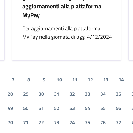
aggiornamenti alla piattaforma
MyPay
Per aggiornamenti alla piattaforma
MyPay nella giornata di oggi 4/12/2024
7
8
9
10
11
12
13
14
28
29
30
31
32
33
34
35
49
50
51
52
53
54
55
56
70
71
72
73
74
75
76
77