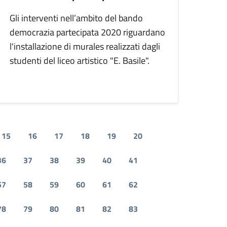
Gli interventi nell’ambito del bando
democrazia partecipata 2020 riguardano
l'installazione di murales realizzati dagli
studenti del liceo artistico "E. Basile".
15
16
17
18
19
20
36
37
38
39
40
41
57
58
59
60
61
62
78
79
80
81
82
83