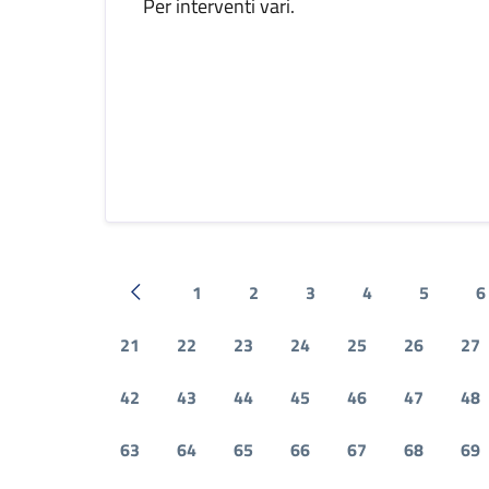
Per interventi vari.
1
2
3
4
5
6
Pagina precedente
21
22
23
24
25
26
27
42
43
44
45
46
47
48
63
64
65
66
67
68
69