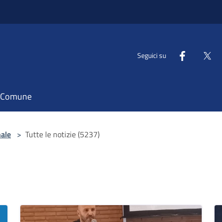
Seguici su
il Comune
nale
>
Tutte le notizie (5237)