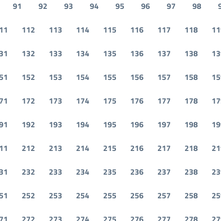
91
92
93
94
95
96
97
98
11
112
113
114
115
116
117
118
11
31
132
133
134
135
136
137
138
13
51
152
153
154
155
156
157
158
15
71
172
173
174
175
176
177
178
17
91
192
193
194
195
196
197
198
19
11
212
213
214
215
216
217
218
21
31
232
233
234
235
236
237
238
23
51
252
253
254
255
256
257
258
25
71
272
273
274
275
276
277
278
27