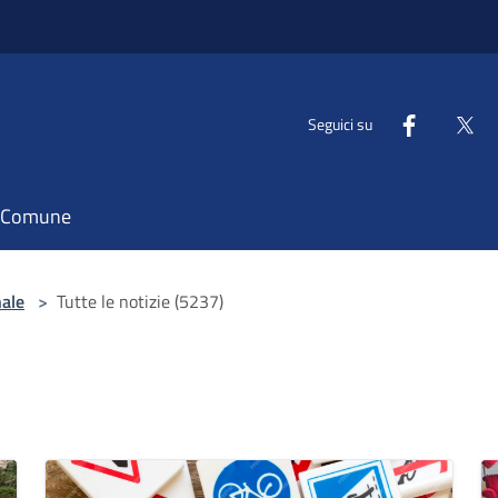
Seguici su
il Comune
nale
>
Tutte le notizie (5237)