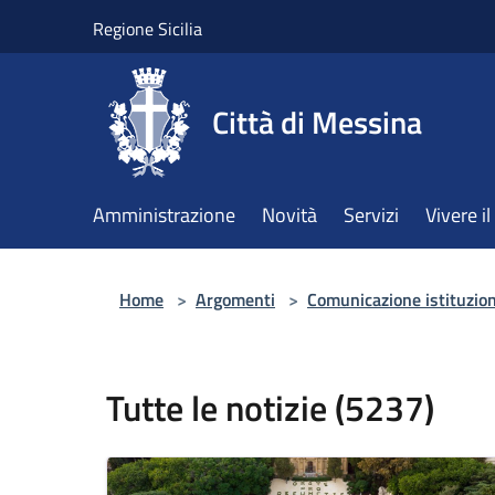
Salta al contenuto principale
Regione Sicilia
Città di Messina
Amministrazione
Novità
Servizi
Vivere 
Home
>
Argomenti
>
Comunicazione istituzio
Tutte le notizie (5237)