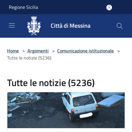
Salta al contenuto principale
Regione Sicilia
Città di Messina
Home
>
Argomenti
>
Comunicazione istituzionale
>
Tutte le notizie (5236)
Tutte le notizie (5236)