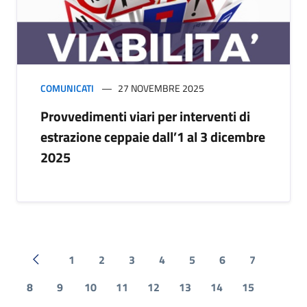
COMUNICATI
27 NOVEMBRE 2025
Provvedimenti viari per interventi di
estrazione ceppaie dall’1 al 3 dicembre
2025
1
2
3
4
5
6
7
Pagina precedente
8
9
10
11
12
13
14
15