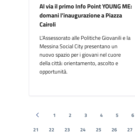
Al via il primo Info Point YOUNG ME:
domani l’inaugurazione a Piazza
Cairoli
L’Assessorato alle Politiche Giovanili e la
Messina Social City presentano un
nuovo spazio per i giovani nel cuore
della città: orientamento, ascolto e
opportunità.
1
2
3
4
5
6
Pagina precedente
21
22
23
24
25
26
27