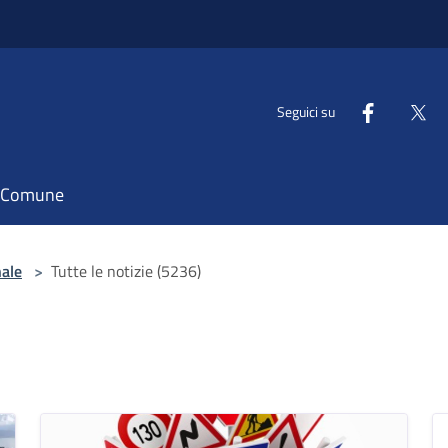
Seguici su
il Comune
nale
>
Tutte le notizie (5236)