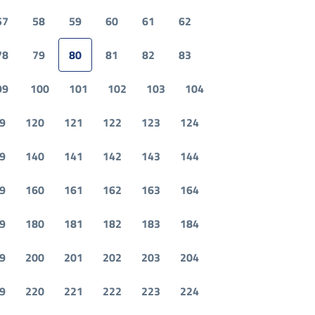
57
58
59
60
61
62
78
79
80
81
82
83
99
100
101
102
103
104
9
120
121
122
123
124
9
140
141
142
143
144
9
160
161
162
163
164
9
180
181
182
183
184
9
200
201
202
203
204
9
220
221
222
223
224