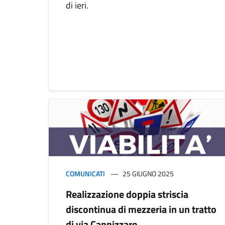
di ieri.
COMUNICATI
25 GIUGNO 2025
Realizzazione doppia striscia
discontinua di mezzeria in un tratto
di via Cannizzaro