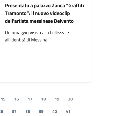
Presentato a palazzo Zanca “Graffiti
Tramonto”: il nuovo videoclip
dell’artista messinese Delvento
Un omaggio visivo alla bellezza e
all’identità di Messina.
15
16
17
18
19
20
36
37
38
39
40
41