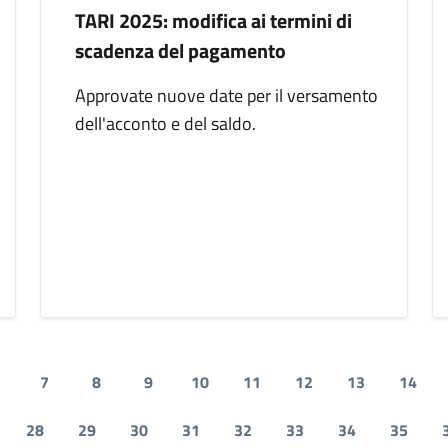
TARI 2025: modifica ai termini di
scadenza del pagamento
Approvate nuove date per il versamento
dell'acconto e del saldo.
7
8
9
10
11
12
13
14
28
29
30
31
32
33
34
35