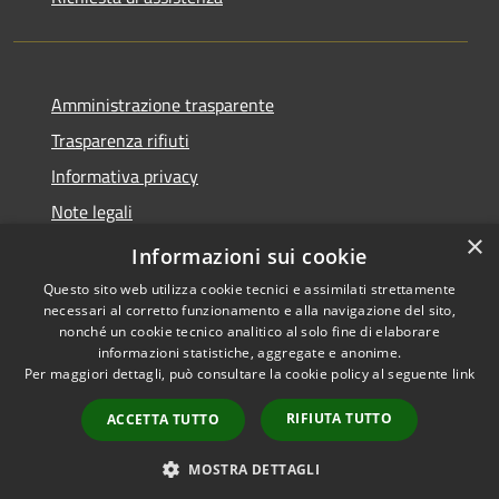
Amministrazione trasparente
Trasparenza rifiuti
Informativa privacy
Note legali
×
Dichiarazione di accessibilità
Informazioni sui cookie
Questo sito web utilizza cookie tecnici e assimilati strettamente
necessari al corretto funzionamento e alla navigazione del sito,
nonché un cookie tecnico analitico al solo fine di elaborare
informazioni statistiche, aggregate e anonime.
RSS
Copyright © 2026 • Città di
Per maggiori dettagli, può consultare la cookie policy al seguente
link
Accessibilità
Messina • Powered by
Privacy
Municipium
Accesso
•
RIFIUTA TUTTO
ACCETTA TUTTO
Cookie
redazione
Mappa del sito
MOSTRA DETTAGLI