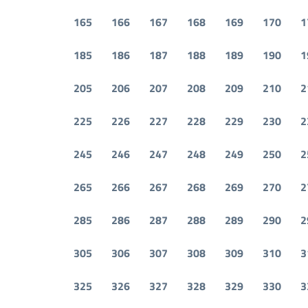
165
166
167
168
169
170
1
185
186
187
188
189
190
1
205
206
207
208
209
210
2
225
226
227
228
229
230
2
245
246
247
248
249
250
2
265
266
267
268
269
270
2
285
286
287
288
289
290
2
305
306
307
308
309
310
3
325
326
327
328
329
330
3