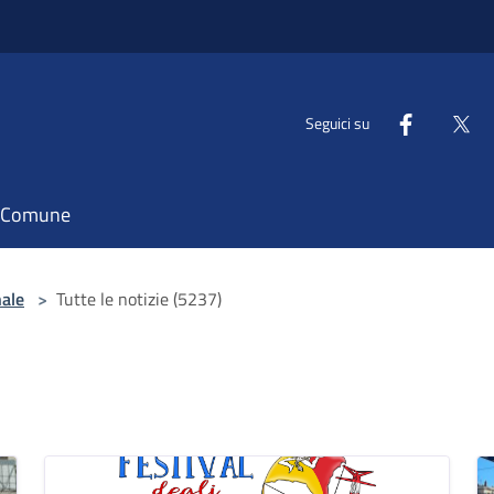
Seguici su
il Comune
nale
>
Tutte le notizie (5237)