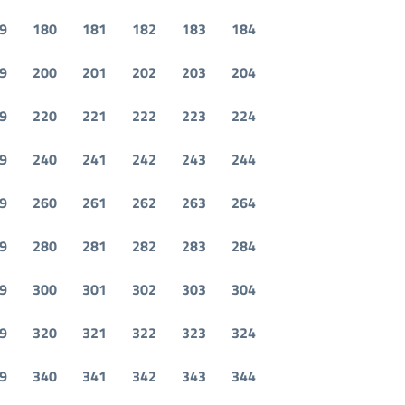
9
180
181
182
183
184
9
200
201
202
203
204
9
220
221
222
223
224
9
240
241
242
243
244
9
260
261
262
263
264
9
280
281
282
283
284
9
300
301
302
303
304
9
320
321
322
323
324
9
340
341
342
343
344