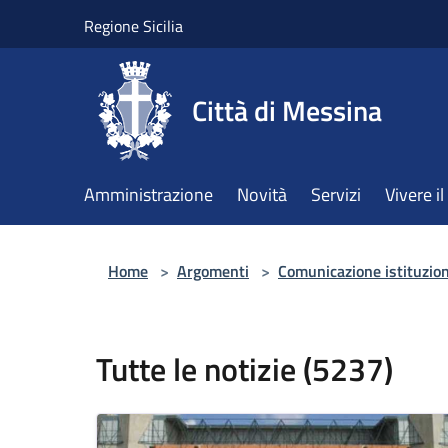
Salta al contenuto principale
Regione Sicilia
Città di Messina
Amministrazione
Novità
Servizi
Vivere 
Home
>
Argomenti
>
Comunicazione istituzio
Tutte le notizie (5237)